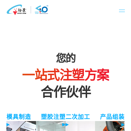
跳
至
内
容
您的
一站式注塑方案
合作伙伴
模具制造
塑胶注塑
二次加工
产品组装
▸
▸
▸
▸